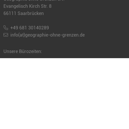
Evangelisch Kirch Str. 8
66111 Saarbrücken
+49 681 30140289
info(at)geographie-ohne-grenzen.de
Unsere Bürozeiten:
Sie erreichen uns jeweils telefonisch
dienstags und donnerstags
von 09.00 -12.00 Uhr
(außer an Feiertagen)
Newsletter abbestellen
Häufig gestellte Fragen
Impressum
Datenschutz