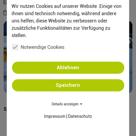
Bus & Bahn bis Saarbrücken HBF
Wir nutzen Cookies auf unserer Website. Einige von
Fahrplan:
https://www.saarfahrplan.de
ihnen sind technisch notwendig, während andere
uns helfen, diese Website zu verbessern oder
zusätzliche Funktionalitäten zur Verfügung zu
stellen.
Notwendige Cookies
Ablehnen
Speichern
Details anzeigen
Sponsor
Impressum
|
Datenschutz