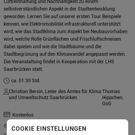
Luftreinhaltung und Nachhaltigkeit zu einem
selbstverständlichen Aspekt in der Stadtentwicklung
geworden. Lernen Sie auf unserer ersten Tour Beispiele
kennen, wie Elektromobilität infrastrukturell unterstützt
wird, wie das Stadtklima zum Aspekt bei Neubauvorhaben
wird, welche Rolle Grünflächen und Frischluftschneisen
dabei spielen und wie die Stadtbäume und die
Stadtbegrünung auf den Klimawandel angepasst werden.
Die Veranstaltung findet in Kooperation mit der LHS
Saarbrücken statt.
ca. 01:30 Std.
Christian Bersin, Leiter des Amtes für Klima
Thomas
und Umweltschutz Saarbrücken
Hippchen,
GoG
Kostenlos
SB, vor dem Hauptzugang des Hauptbahnhofs
COOKIE EINSTELLUNGEN