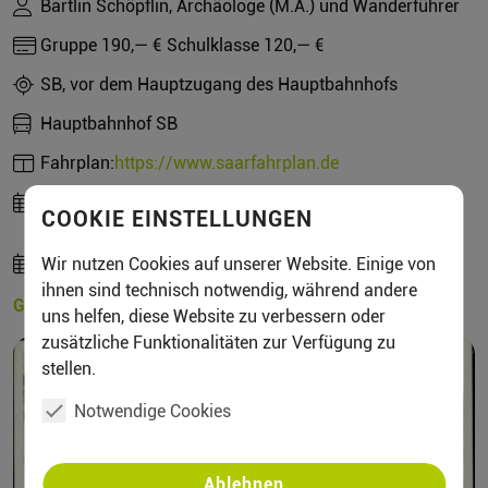
Bartlin Schöpflin, Archäologe (M.A.) und Wanderführer
Gruppe 190,— € Schulklasse 120,— €
SB, vor dem Hauptzugang des Hauptbahnhofs
Hauptbahnhof SB
Fahrplan:
https://www.saarfahrplan.de
Fr, 23.10.2026, 17:00 Uhr bis 19:00 Uhr -
Keine
COOKIE EINSTELLUNGEN
Anmeldung erforderlich.
Gruppenameldung
Wir nutzen Cookies auf unserer Website. Einige von
ihnen sind technisch notwendig, während andere
Gruppenanfrage
uns helfen, diese Website zu verbessern oder
zusätzliche Funktionalitäten zur Verfügung zu
stellen.
Notwendige Cookies
Ablehnen