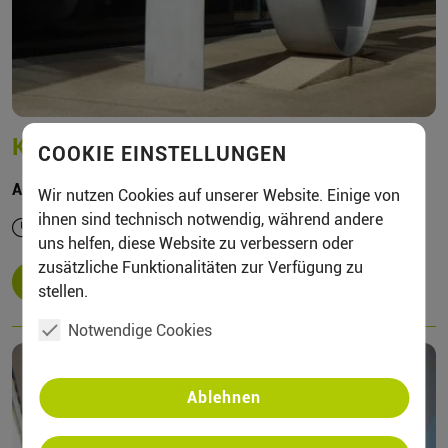
Kunst im öffentlichen Raum
COOKIE EINSTELLUNGEN
Auf den Spuren zeitgenössischer Kunst und Architektur
Wir nutzen Cookies auf unserer Website. Einige von
ihnen sind technisch notwendig, während andere
Dauer ca. 02:00 Std.
uns helfen, diese Website zu verbessern oder
zusätzliche Funktionalitäten zur Verfügung zu
MEHR
stellen.
Notwendige Cookies
Ablehnen