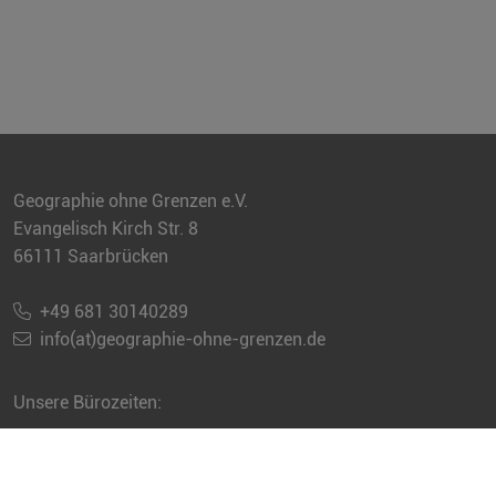
Geographie ohne Grenzen e.V.
Evangelisch Kirch Str. 8
66111 Saarbrücken
+49 681 30140289
info(at)geographie-ohne-grenzen.de
Unsere Bürozeiten:
Sie erreichen uns jeweils telefonisch
dienstags und donnerstags