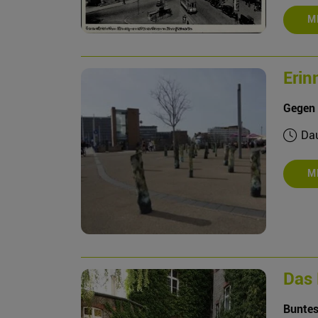
M
Erin
Gegen 
Dau
M
Das 
Buntes