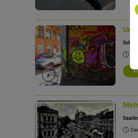
Urba
Schrill
Dau
M
Metr
Saarbr
Dau