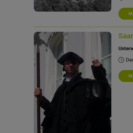
M
Saar
Unterw
Dau
M