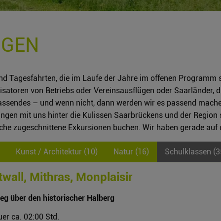
NGEN
und Tagesfahrten, die im Laufe der Jahre im offenen Programm 
satoren von Betriebs oder Vereinsausflügen oder Saarländer, die
assendes – und wenn nicht, dann werden wir es passend mach
ngen mit uns hinter die Kulissen Saarbrückens und der Region s
che zugeschnittene Exkursionen buchen. Wir haben gerade auf 
Kunst / Architektur (10)
Natur (16)
Schulklassen (3
wall, Mithras, Monplaisir
g über den historischer Halberg
er ca. 02:00 Std.