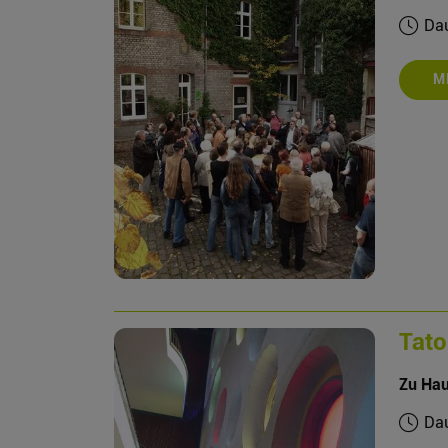
Dau
M
Tato
Zu Hau
Dau