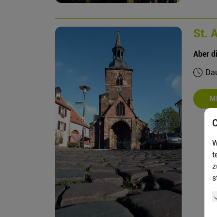
St. 
Aber di
Dau
M
W
t
z
s