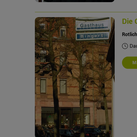
Die 
Rotlic
Dau
M