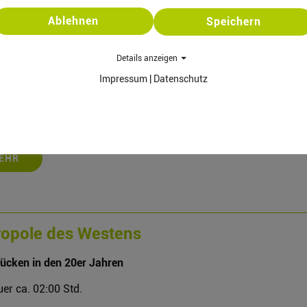
Ablehnen
Speichern
Details anzeigen
n Art Walk
Impressum
|
Datenschutz
e Street Art, Murals und lokale Graffiti-Kunst
er ca. 03:00 Std.
EHR
opole des Westens
ücken in den 20er Jahren
er ca. 02:00 Std.