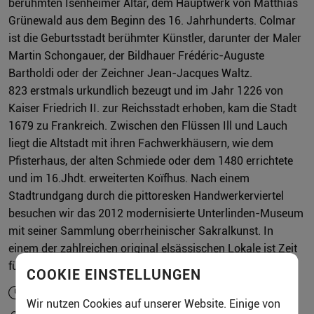
berühmten Isenheimer Altar, dem Hauptwerk von Matthias
Grünewald aus dem Beginn des 16. Jahrhunderts. Colmar
ist die Geburtsstadt berühmter Künstler, darunter der Maler
Martin Schongauer, der Bildhauer Frédéric-Auguste
Bartholdi oder der Zeichner Jean-Jacques Waltz.
823 erstmals urkundlich bezeugt und im Jahr 1226 von
Kaiser Friedrich II. zur Reichsstadt erhoben, kam die Stadt
1679 zu Frankreich. Zwischen den Flüssen Ill und Lauch
liegt die Altstadt mit ihren Fachwerkhäusern, wie dem
Pfisterhaus, der alten Schmiede oder dem 1480 errichtete
und im 16.Jhdt. erweiterten Koïfhus. Nach einem
Stadtrundgang durch die pittoresken Handwerkerviertel
besuchen wir das 2012 modernisierte Unterlinden-Museum
mit seiner Sammlung oberrheinischer Sakralkunst. In
einem der zahlreichen original elsässischen Lokale ist Zeit
für eine individuelle Mittagspause.
COOKIE EINSTELLUNGEN
ca. 11:00 Std.
Wir nutzen Cookies auf unserer Website. Einige von