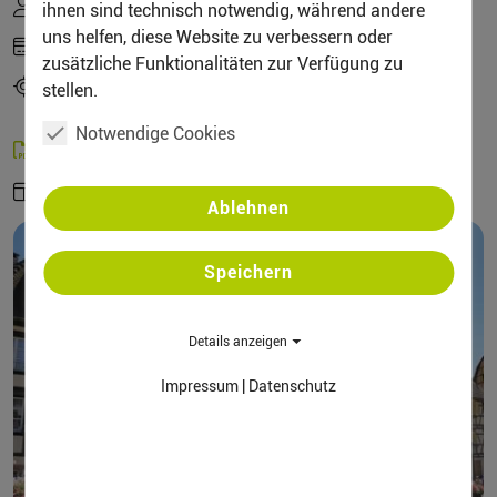
Gabriele Sauer, Gästeführerin der Großregion
ihnen sind technisch notwendig, während andere
uns helfen, diese Website zu verbessern oder
79,— € , GoG-Mitglieder 69,— €
zusätzliche Funktionalitäten zur Verfügung zu
SB, Europaallee (vor dem Parkhaus Eurobahnhof)
stellen.
weitere Zustiegsmöglichkeiten in Püttlingen
Notwendige Cookies
Organisatorische Hinweise
Fahrplan:
https://www.saarfahrplan.de
Ablehnen
Speichern
Details anzeigen
Impressum
|
Datenschutz