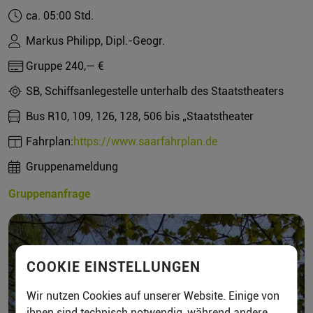
ca. 05:00 Std.
Markus Philipp, Dipl.-Geogr.
Gruppe 240,— €
SB, Schiffsanlegestelle unterhalb des Staatstheaters
Bus R10, 109, 126, 128, 506 bis „Staatstheater
Fahrplan:
https://www.saarfahrplan.de
Gruppenameldung
Gruppenanfrage
COOKIE EINSTELLUNGEN
Wir nutzen Cookies auf unserer Website. Einige von
ihnen sind technisch notwendig, während andere