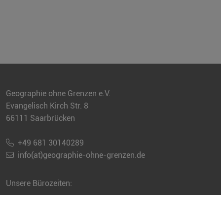
Geographie ohne Grenzen e.V.
Evangelisch Kirch Str. 8
66111 Saarbrücken
+49 681 30140289
info(at)geographie-ohne-grenzen.de
Unsere Bürozeiten:
Sie erreichen uns jeweils telefonisch
dienstags und donnerstags