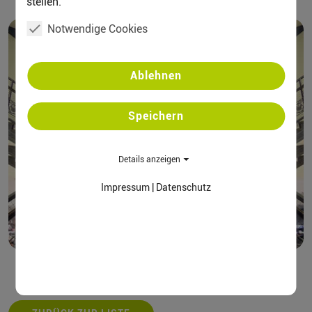
Anmeldung erforderlich.
stellen.
Notwendige Cookies
Ablehnen
Speichern
Details anzeigen
Impressum
|
Datenschutz