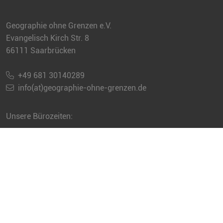
Geographie ohne Grenzen e.V.
Evangelisch Kirch Str. 8
66111 Saarbrücken
+49 681 30140289
info(at)geographie-ohne-grenzen.de
Unsere Bürozeiten:
Sie erreichen uns jeweils telefonisch
dienstags und donnerstags
von 09.00 -12.00 Uhr
(außer an Feiertagen)
Newsletter abbestellen
Häufig gestellte Fragen